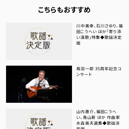
こちらもおすすめ
川中美幸、石川さゆり、福
田こうへい ほか「寄り添
い演歌」特集◆歌謡決定
版
鳥羽一郎 35周年記念コ
ンサート
山内惠介、福田こうへ
い、青山新 ほか 作曲家
水森英夫選集◆歌謡決
定版