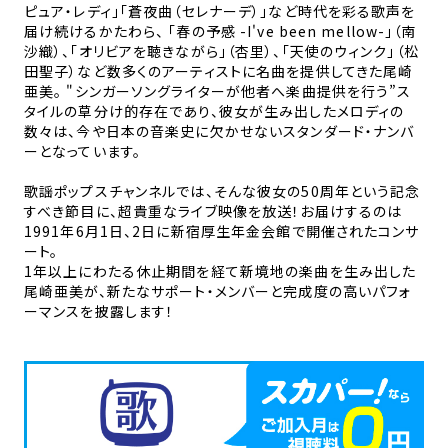
ピュア・レディ」「蒼夜曲（セレナーデ）」など時代を彩る歌声を
届け続けるかたわら、 「春の予感 -I've been mellow-」（南
沙織）、「オリビアを聴きながら」（杏里）、「天使のウィンク」（松
田聖子）など数多くのアーティストに名曲を提供してきた尾崎
亜美。 "シンガーソングライターが他者へ楽曲提供を行う”ス
タイルの草分け的存在であり、彼女が生み出したメロディの
数々は、今や日本の音楽史に欠かせないスタンダード・ナンバ
ーとなっています。
歌謡ポップスチャンネルでは、そんな彼女の50周年という記念
すべき節目に、超貴重なライブ映像を放送！お届けするのは
1991年6月1日、2日に新宿厚生年金会館で開催されたコンサ
ート。
1年以上にわたる休止期間を経て新境地の楽曲を生み出した
尾崎亜美が、新たなサポート・メンバーと完成度の高いパフォ
ーマンスを披露します！