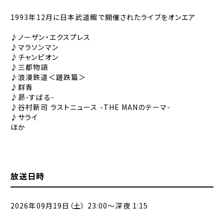
1993年12月に日本武道館で開催されたライブをオンエア
♪ノーザン・エクスプレス
♪マラソンマン
♪チャンピオン
♪三都物語
♪浪漫鉄道＜蹉跌篇＞
♪群青
♪昴-すばる-
♪谷村新司 ラストニュース -THE MANのテーマ-
♪サライ
ほか
放送日時
2026年09月19日（土） 23:00〜深夜 1:15