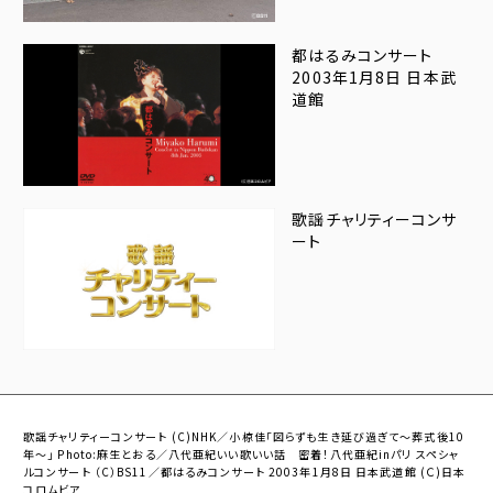
都はるみコンサート
2003年1月8日 日本武
道館
歌謡チャリティーコンサ
ート
歌謡チャリティーコンサート (C)NHK／小椋佳「図らずも生き延び過ぎて～葬式後10
年～」 Photo:麻生とおる／八代亜紀いい歌いい話 密着！八代亜紀inパリ スペシャ
ルコンサート （C）BS11／都はるみコンサート 2003年1月8日 日本武道館 (Ｃ)日本
コロムビア