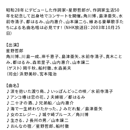
昭和28年にデビューした作詞家・星野哲郎が、作詞家生活50
年を記念して出身地でコンサートを開催。角川博、島津亜矢、水
前寺清子、都はるみ、山内惠介、山本譲二ら、縁ある豪華歌手た
ちによる名曲名唱は必見です！（NHK放送日：2003年10月25
日）
【出演】
星野哲郎
角川博、川島一成、岸千恵子、島津亜矢、水前寺清子、真木こと
み、都はるみ、森若里子、山内惠介、山本譲二
（ゲスト）岡千秋、船村徹、水森英夫
（司会）浜野美砂、宮本隆治
【曲名】
♪涙を抱いた渡り鳥、♪いっぽんどっこの唄／水前寺清子
♪アンコ椿は恋の花、♪夫婦坂／都はるみ
♪二十才の酒、♪兄弟船／山内惠介
♪海で一生終わりたかった、♪みだれ髪／島津亜矢
♪女のエレジー、♪城ケ崎ブルース／角川博
♪生きる、♪長州の男／山本譲二
♪おんなの宿／星野哲郎、船村徹