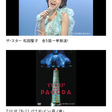
ザ・スター 松田聖子 全5話一挙放送！
TULIP 「8・11 パゴダ・イン・芦ノ湖」