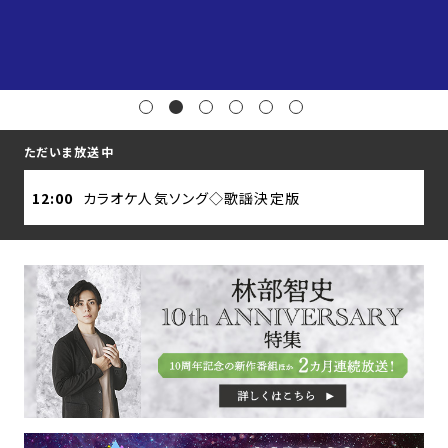
1
2
3
4
5
6
ただいま放送中
12:00
カラオケ人気ソング◇歌謡決定版