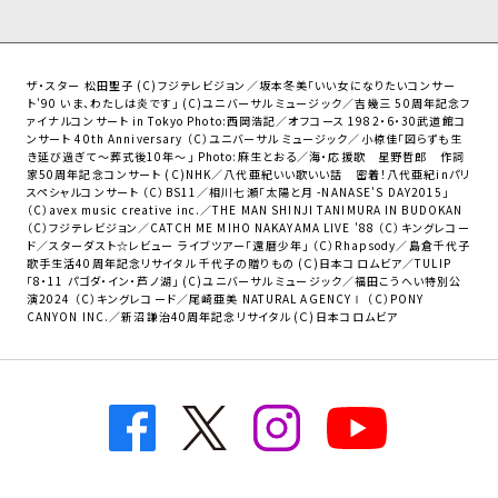
ザ・スター 松田聖子 (C)フジテレビジョン／坂本冬美「いい女になりたいコンサー
ト'90 いま、わたしは炎です」 (C)ユニバーサル ミュージック／吉幾三 50周年記念フ
ァイナルコンサート in Tokyo Photo:西岡浩記／オフコース 1982・6・30武道館コ
ンサート 40th Anniversary （C）ユニバーサル ミュージック／小椋佳「図らずも生
き延び過ぎて～葬式後10年～」 Photo:麻生とおる／海・応援歌 星野哲郎 作詞
家50周年記念コンサート (C)NHK／八代亜紀いい歌いい話 密着！八代亜紀inパリ
スペシャルコンサート （C）BS11／相川七瀬「太陽と月 -NANASE'S DAY2015」
（C）avex music creative inc.／THE MAN SHINJI TANIMURA IN BUDOKAN
（C）フジテレビジョン／CATCH ME MIHO NAKAYAMA LIVE '88 （C）キングレコー
ド／スターダスト☆レビュー ライブツアー「還暦少年」 （C）Rhapsody／島倉千代子
歌手生活40周年記念リサイタル 千代子の贈りもの (Ｃ)日本コロムビア／TULIP
「8・11 パゴダ・イン・芦ノ湖」 (C)ユニバーサル ミュージック／福田こうへい特別公
演2024 （C）キングレコード／尾崎亜美 NATURAL AGENCYⅠ （C）PONY
CANYON INC.／新沼謙治40周年記念リサイタル (Ｃ)日本コロムビア